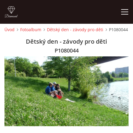
Úvod
Fotoalbum
Dětský den - závody pro děti
P1080044
ÚVOD
Dětský den - závody pro děti
P1080044
FOTOALBUM
KONTAKT
ČLENSKÝ PŘÍSPĚVEK 2026
OTEVŘENO PRO VEŘEJNOST 2026 - 27
PRVNÍ POVOLENKA ZDARMA