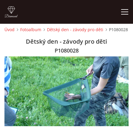
Úvod
Fotoalbum
Dětský den - závody pro děti
P1080028
ÚVOD
Dětský den - závody pro děti
P1080028
FOTOALBUM
KONTAKT
ČLENSKÝ PŘÍSPĚVEK 2026
OTEVŘENO PRO VEŘEJNOST 2026 - 27
PRVNÍ POVOLENKA ZDARMA